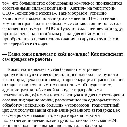
том, что большинство оборудования комплекса производится
собственными силами компании «Хартия» на территории
ОЭЗ «Технополис Москва». Таким образом, успешно
выполняется задача по импортозамещению. И если сейчас
компания производит необходимые составляющие только для
собственных нужд на КПО в Туле, то в дальнейшем они будут
представлены на российском рынке для возможного
приобретения в целях использования на других комплексах
по переработке отходов.
— Какие зоны включает в себя комплекс? Как происходит
сам процесс его работы?
— Комплекс включает в себя большой контрольно-
пропускной пункт с весовой станцией для большегрузного
транспорта; цеха сортировки, гидросепарации и расщепления
отходов с современным технологичным оборудованием;
административно-бытовой корпус с гардеробными
помещениями, офисами и конференц-залом для переговоров и
совещаний; здание мойки, рассчитанное на одновременную
обработку нескольких больших мусоровозов; транспортный
цех для обслуживания специализированного автопарка; цех
со смотровыми ямами и электрогидравлическими
подкатными подъемниками грузоподъемностью свыше 24
тонн; две большие крытые площадки для обработки