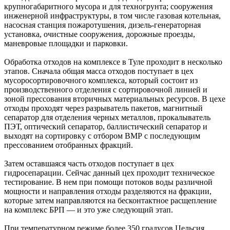
крупногабаритного мусора и для техногрунта; сооружения
инженерной инфраструктуры, в том числе газовая котельная,
насосная станция пожаротушения, дизель-генераторная
установка, очистные сооружения, дорожные проезды,
маневровые площадки и парковки.
Обработка отходов на комплексе в Туле проходит в несколько
этапов. Сначала общая масса отходов поступает в цех
мусоросортировочного комплекса, который состоит из
производственного отделения с сортировочной линией и
зоной прессования вторичных материальных ресурсов. В цехе
отходы проходят через разрыватель пакетов, магнитный
сепаратор для отделения черных металлов, прокалыватель
ПЭТ, оптический сепаратор, баллистический сепаратор и
выходят на сортировку с отбором ВМР с последующим
прессованием отобранных фракций.
Затем оставшаяся часть отходов поступает в цех
гидросепарации. Сейчас данный цех проходит техническое
тестирование. В нем при помощи потоков воды различной
мощности и направления отходы разделяются на фракции,
которые затем направляются на бесконтактное расщепление
на комплекс БРП — и это уже следующий этап.
При температурном режиме более 350 градусов Цельсия